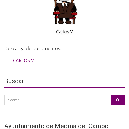
Descarga de documentos:
CARLOS V
Buscar
Search
SEAR
for:
Ayuntamiento de Medina del Campo