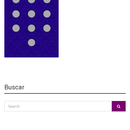
Buscar
Search
SEAR
for: