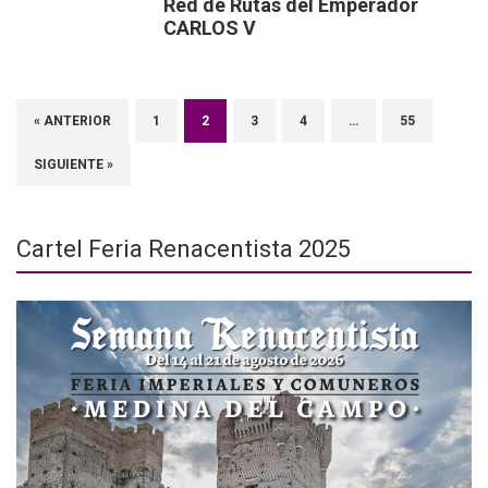
Red de Rutas del Emperador
CARLOS V
« ANTERIOR
1
2
3
4
…
55
SIGUIENTE »
Cartel Feria Renacentista 2025