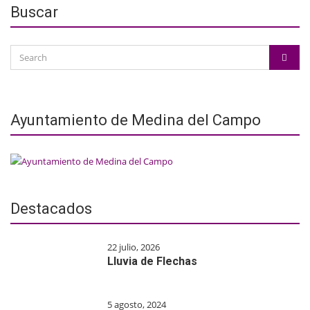
Buscar
Search
SEAR
for:
Ayuntamiento de Medina del Campo
Destacados
22 julio, 2026
Lluvia de Flechas
5 agosto, 2024