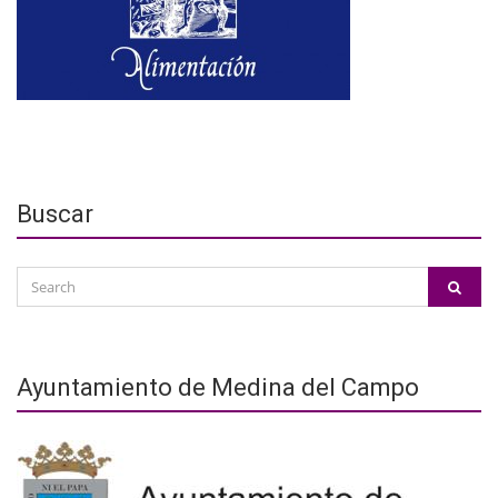
Buscar
Search
SEAR
for:
Ayuntamiento de Medina del Campo