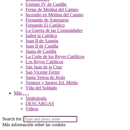
Enrique IV de Castilla
Ferias de Medina del Campo
Incendio en Medina del Campo
Fernando de Antequera
Fernando El Católico
La Guerra de las Comunidades
Isabel la Católica
Juan II de Aragón
Juan II de Castilla
Juana de Castilla
La Corte de los Reyes Católicos
Los Reyes Católicos
San Juan de la Cruz
San Vicente Ferrer
Santa Teresa de Jesús
Torneos y Juegos Ed. Media
Vida del Soldado
Más . . .
Simbología
DESCARGAS
Videos
Search for:
Más información sobre las cookies