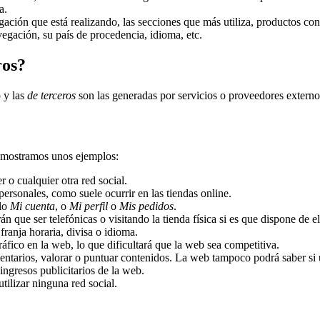
a.
ación que está realizando, las secciones que más utiliza, productos cons
egación, su país de procedencia, idioma, etc.
ros?
o y las
de terceros
son las generadas por servicios o proveedores extern
 mostramos unos ejemplos:
o cualquier otra red social.
personales, como suele ocurrir en las tiendas online.
plo
Mi cuenta
, o
Mi perfil
o
Mis pedidos
.
n que ser telefónicas o visitando la tienda física si es que dispone de el
ranja horaria, divisa o idioma.
tráfico en la web, lo que dificultará que la web sea competitiva.
omentarios, valorar o puntuar contenidos. La web tampoco podrá saber s
ingresos publicitarios de la web.
utilizar ninguna red social.