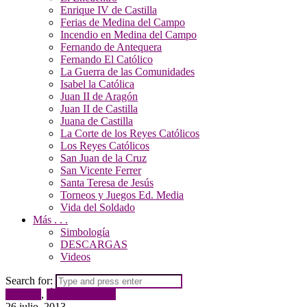
Enrique IV de Castilla
Ferias de Medina del Campo
Incendio en Medina del Campo
Fernando de Antequera
Fernando El Católico
La Guerra de las Comunidades
Isabel la Católica
Juan II de Aragón
Juan II de Castilla
Juana de Castilla
La Corte de los Reyes Católicos
Los Reyes Católicos
San Juan de la Cruz
San Vicente Ferrer
Santa Teresa de Jesús
Torneos y Juegos Ed. Media
Vida del Soldado
Más . . .
Simbología
DESCARGAS
Videos
Search for:
Noticias
,
Últimas noticias
26 julio, 2013